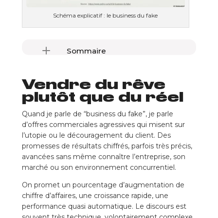
Schéma explicatif : le business du fake
Sommaire
Vendre du rêve plutôt que du réel
Vendre du rêve
Pourquoi ce type de discours fonctionne si bien
Un impact qui dépasse largement le client concerné
plutôt que du réel
La responsabilité des dirigeants
Quand je parle de “business du fake”, je parle
d’offres commerciales agressives qui misent sur
l’utopie ou le découragement du client. Des
promesses de résultats chiffrés, parfois très précis,
avancées sans même connaître l’entreprise, son
marché ou son environnement concurrentiel.
On promet un pourcentage d’augmentation de
chiffre d’affaires, une croissance rapide, une
performance quasi automatique. Le discours est
souvent très technique, volontairement complexe,