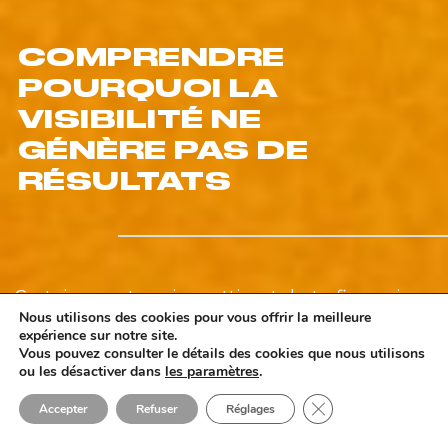
COMPRENDRE
POURQUOI LA
VISIBILITÉ NE
GÉNÈRE PAS DE
RÉSULTATS
Certaines entreprises attirent du trafic, mais ne
Nous utilisons des cookies pour vous offrir la meilleure
convertissent pas.
expérience sur notre site.
D’autres sont vues, mais ne sont pas choisies.
Vous pouvez consulter le détails des cookies que nous utilisons
Le problème n’est pas toujours le volume.
ou les désactiver dans
les paramètres
.
Un site peu clair, un positionnement flou ou un
Fermer la bannière 
Accepter
Refuser
Réglages
manque de crédibilité suffisent à bloquer
l’impact, même avec de la visibilité.