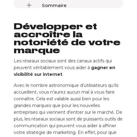
Sommaire
Développer et accroître la notoriété de votre marque
Développer et
Aller à la conquête de nouveaux clients et fidéliser les anciens
Mieux connaître votre cœur de cible
accroître la
Améliorer votre référencement
notoriété de votre
Devenir un expert notoire dans votre domaine
marque
Communiquer plus efficacement et à moindre coût
Les réseaux sociaux sont des canaux actifs qui
Communiquer rapidement à large échelle
peuvent véritablement vous aider à
gagner en
Espionner la concurrence
visibilité sur internet
.
Favoriser l’engagement de votre communauté
Avec le nombre astronomique d’utilisateurs qu’ils
Humaniser votre marque
accueillent, vous n’aurez aucun mal à vous faire
connaître. Cela est valable aussi bien pour les
grandes marques que pour les nouvelles
entreprises qui viennent d’entrer sur le marché. De
plus, les réseaux sociaux sont de puissants outils de
communication qui peuvent vous aider à affiner
votre stratégie de marketing. En effet, pour que