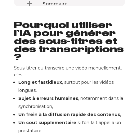
Sommaire
Pourquoi utiliser l’IA pour générer des sous-titres et des transcriptions ?
Pourquoi utiliser
Générer des sous-titres instantanément et sans effort
Créer des transcriptions complètes de réunions et conférences
l’IA pour générer
Traduire automatiquement les sous-titres dans plusieurs langues
des sous-titres et
Des applications concrètes pour tous types de contenus
des transcriptions
Formation en ligne et e-learning : améliorer l’accessibilité
?
Médias et réseaux sociaux : booster l’engagement
Sous-titrer ou transcrire une vidéo manuellement,
Entreprises et réunions professionnelles : ne plus rien oublier
c’est :
L’IA, un allié pour gagner du temps et améliorer l’accessibilité
Long et fastidieux
, surtout pour les vidéos
Des vidéos plus claires, des contenus plus accessibles
longues,
Sujet à erreurs humaines
, notamment dans la
synchronisation,
Un frein à la diffusion rapide des contenus
,
Un coût supplémentaire
si l’on fait appel à un
prestataire.