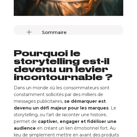
Sommaire
Pourquoi le storytelling est-il devenu un levier incontournable ?
Pourquoi le
Les bénéfices du storytelling en marketing digital
1. Créer une connexion émotionnelle avec l’audience
storytelling est-il
2. Différencier sa marque et affirmer son identité
devenu un levier
3. Améliorer l’engagement et la fidélisation des clients
incontournable ?
4. Augmenter les conversions et l’impact des campagnes marketing
Dans un monde où les consommateurs sont
Comment construire un storytelling efficace pour sa marque ?
constamment sollicités par des milliers de
1. Définir l’histoire de la marque et ses valeurs fondamentales
messages publicitaires,
se démarquer est
2. Identifier le héros et le conflit
devenu un défi majeur pour les marques
. Le
3. Choisir les bons formats et canaux de diffusion
storytelling, ou l’art de raconter une histoire,
4. Intégrer le storytelling dans l’expérience utilisateur
permet de
captiver, engager et fidéliser une
Les erreurs à éviter dans le storytelling
audience
en créant un lien émotionnel fort. Au
lieu de simplement mettre en avant des produits
Conclusion