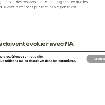
igeants et des responsables marketing : est-ce que les
d’IA vont rester sans publicité ? La réponse est…
s doivent évoluer avec l’IA
|
Actualités
,
Cas d'utilisation IA
ure expérience sur notre site.
Accepte
r beaucoup de discours sur l’intelligence artificielle.
ous utilisons ou les désactiver dans
les paramètres
.
 enthousiastes, d’autres alarmistes. Sur le terrain, c’est
culaire et beaucoup plus concret. Dans les…