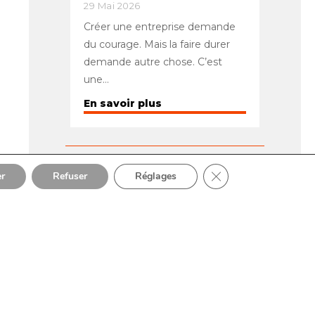
29 Mai 2026
Créer une entreprise demande
du courage. Mais la faire durer
demande autre chose. C’est
une…
En savoir plus
Fermer la bannière de
CATÉGORIES
r
Refuser
Réglages
Publicité internet
Site internet
Graphisme
Réseaux sociaux
Référencement