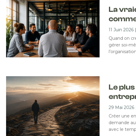
La vrai
commen
11 Juin 2026
Quand on cré
gérer soi-mê
l’organisati
Le plus
entrepr
29 Mai 2026
Créer une en
demande autr
avec le temps